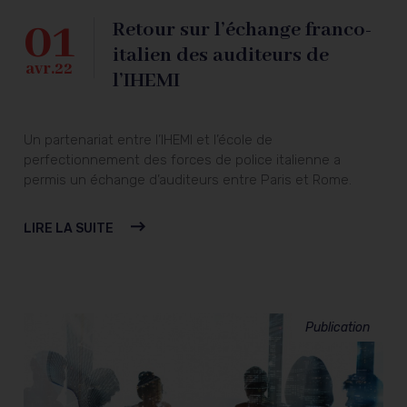
01
Retour sur l’échange franco-
italien des auditeurs de
avr.22
l’IHEMI
Un partenariat entre l’IHEMI et l’école de
perfectionnement des forces de police italienne a
permis un échange d’auditeurs entre Paris et Rome.
LIRE LA SUITE
Publication