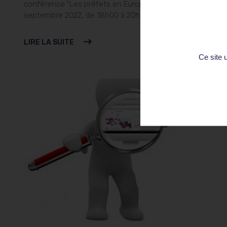
conférence "Les préfets en Europe" aura lieu le 27
septembre 2022, de 18h00 à 20h00, en présentiel...
LIRE LA SUITE
Ce site 
Formation