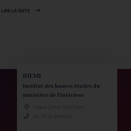
LIRE LA SUITE
IHEMI
Institut des hautes études du
ministère de l'Intérieur
e
1 place Joffre 75007 Paris
Tel : 01 76 64 89 00