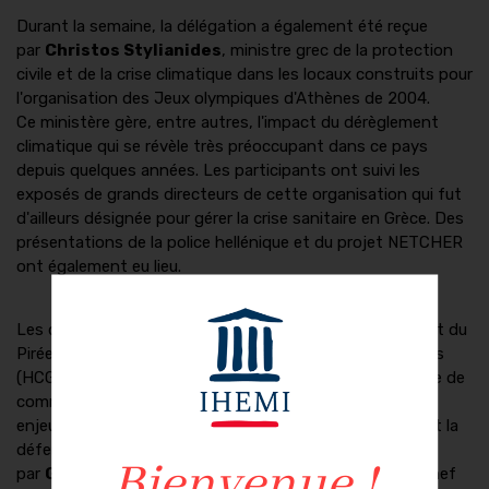
Durant la semaine, la délégation a également été reçue
par
Christos Stylianides
, ministre grec de la protection
civile et de la crise climatique dans les locaux construits pour
l'organisation des Jeux olympiques d'Athènes de 2004.
Ce ministère gère, entre autres, l'impact du dérèglement
climatique qui se révèle très préoccupant dans ce pays
depuis quelques années. Les participants ont suivi les
exposés de grands directeurs de cette organisation qui fut
d'ailleurs désignée pour gérer la crise sanitaire en Grèce. Des
présentations de la police hellénique et du projet NETCHER
ont également eu lieu.
Les dernières visites de terrain se sont déroulées au port du
Pirée, à la rencontre du corps hellénique des garde-côtes
(HCG) où la délégation a notamment pu découvrir la salle de
commandement et le matériel utilisé en opération. Les
enjeux liés à la protection des frontières européennes et la
défense des côtes grecques ont été présentés
par
Georgios Christianos,
capitaine de vaisseau et chef