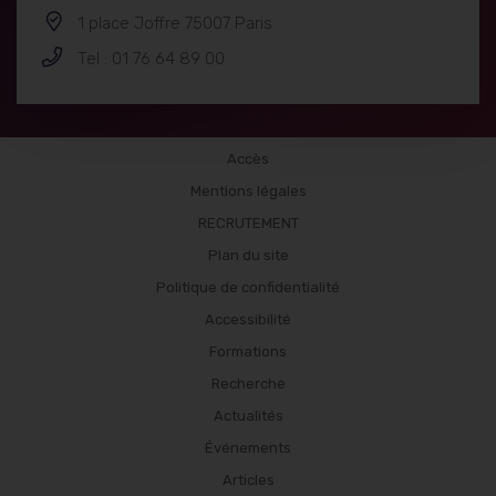
1 place Joffre 75007 Paris
Tel : 01 76 64 89 00
Menu
Accès
Mentions légales
-
RECRUTEMENT
Pied
Plan du site
de
Politique de confidentialité
Accessibilité
page
Formations
Recherche
Actualités
Événements
Articles