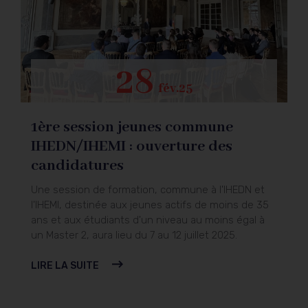
28
fév.25
1ère session jeunes commune
L
s
IHEDN/IHEMI : ouverture des
a
candidatures
!
ns
Une session de formation, commune à l'IHEDN et
To
l'IHEMI, destinée aux jeunes actifs de moins de 35
se
ans et aux étudiants d'un niveau au moins égal à
té
un Master 2, aura lieu du 7 au 12 juillet 2025.
fo
LIRE LA SUITE
L