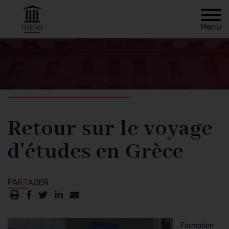
Menu
Retour à
Fil
l'accueil
d'Ariane
Retour sur le voyage
d'études en Grèce
Formation