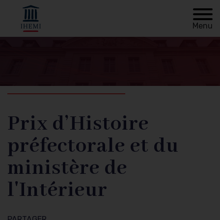
Menu
Retour à
Fil
l'accueil
d'Ariane
Prix d’Histoire
préfectorale et du
ministère de
l'Intérieur