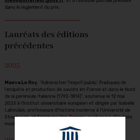
ihemi@interieur.gouv.fr
, et à l'adresse postale précisée
dans le règlement du prix.
Lauréats des éditions
précédentes
2025
Maeva Le Roy
, "Administrer 'l'esprit public'. Pratiques de
l'enquête et production de savoirs en France et dans le Nord
de la péninsule italienne (1792-1814)", soutenue le 12 mai
2023 à l'Institut universitaire européen et dirigée par Isabelle
Laboulais, professeure d'histoire moderne à l'Université de
Strasbourg, et Stéphane Van Damme, professeur d'histoire
moderne à l'Institut universitaire européen.