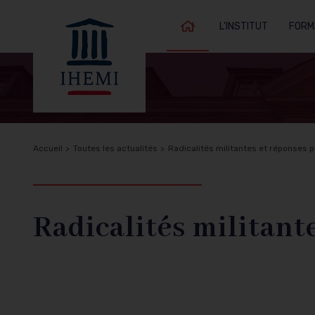
L'INSTITUT
FORM
Accueil
Fil
Accueil
Toutes les actualités
Radicalités militantes et réponses 
Retour à
d'Ariane
l'accueil
Radicalités militant