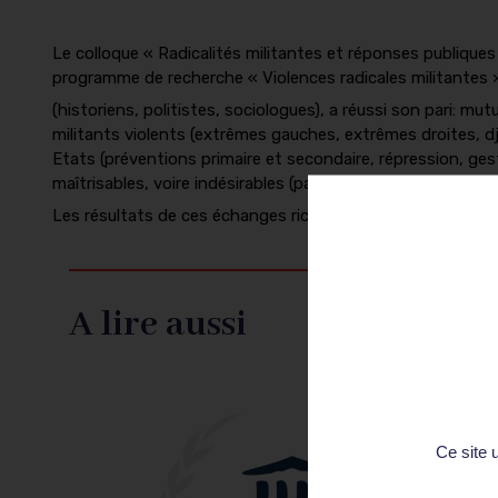
Le colloque « Radicalités militantes et réponses publiques
programme de recherche « Violences radicales militantes » 
(historiens, politistes, sociologues), a réussi son pari: m
militants violents (extrêmes gauches, extrêmes droites, d
Etats (préventions primaire et secondaire, répression, ges
maîtrisables, voire indésirables (par exemple, les phénomèn
Les résultats de ces échanges riches, stimulants et issus 
A lire aussi
Événement
Ce site 