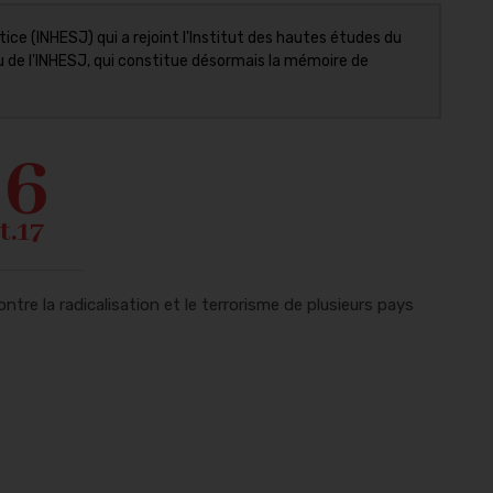
tice (INHESJ) qui a rejoint l'Institut des hautes études du
enu de l'INHESJ, qui constitue désormais la mémoire de
26
t.17
ntre la radicalisation et le terrorisme de plusieurs pays