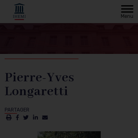
Menu
Retour à
Fil
l'accueil
d'Ariane
Pierre-Yves
Longaretti