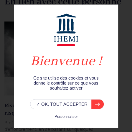
En lien avec cette personne
Ce site utilise des cookies et vous
donne le contrôle sur ce que vous
15
souhaitez activer
juin.20
✓ OK, TOUT ACCEPTER
Risques systémiques globaux et
risques d’effondrement
Personnaliser
Bref panorama scientifique sur les risques
d’effondrement, en se basant sur quelques