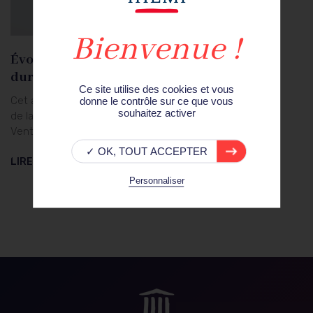
25
fév.21
Évolution du crime et du cybercrime
durant la pandémie de coronavirus
Ce site utilise des cookies et vous
Cet article, issu des Cahiers de la Sécurité et
donne le contrôle sur ce que vous
souhaitez activer
de la Justice n°50, a été écrit par Daniel
Ventre...
✓ OK, TOUT ACCEPTER
LIRE LA SUITE
Personnaliser