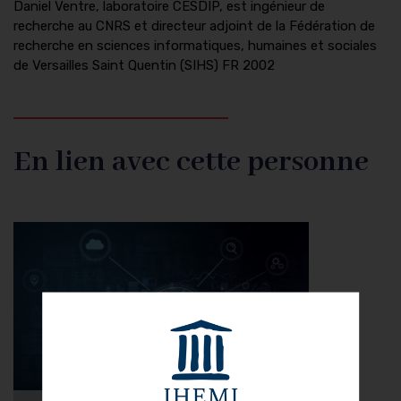
Daniel Ventre, laboratoire CESDIP, est ingénieur de
recherche au CNRS et directeur adjoint de la Fédération de
recherche en sciences informatiques, humaines et sociales
de Versailles Saint Quentin (SIHS) FR 2002
En lien avec cette personne