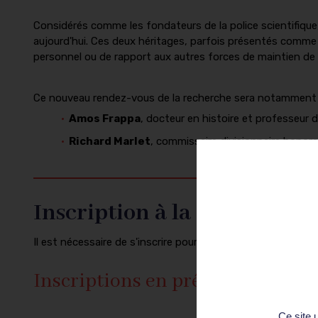
Considérés comme les fondateurs de la police scientifique
aujourd'hui. Ces deux héritages, parfois présentés comm
personnel ou de rapport aux autres forces de maintien de l
Ce nouveau rendez-vous de la recherche sera notamment 
Amos Frappa
, docteur en histoire et professeur 
Richard Marlet
, commissaire divisionnaire honorai
Inscription à la conférence
Il est nécessaire de s'inscrire pour pouvoir assister à la c
Inscriptions en présentiel
Ce site 