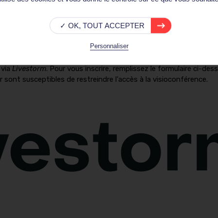
 amphithéâtre Louis, à 18h30. Il est recommandé d'arriver environ 3
.
Les inscriptions pour assister à la conférence en présen
✓ OK, TOUT ACCEPTER
Personnaliser
 via
Livestorm
. Pour vous inscrire, remplissez le formulaire ci-des
fr sont susceptibles de restreindre l'accès à la visioconférence.