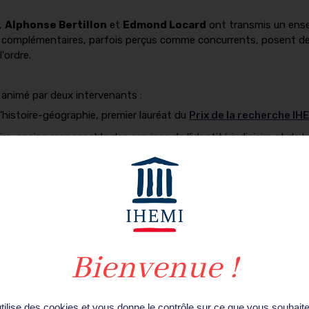
,
Alphonse Bertillon
et
Edmond Locard
ont transmis un ensem
e complémentaires, parfois perçus comme concurrents, posent de
'ordre.
animé par deux intervenants :
d’histoire-géographie, premier lauréat du
Prix de la recherche IH
re, ancien responsable des services de l’identité judiciaire et de 
onférence, que cela soit en présentiel ou à distance.
utilise des cookies et vous donne le contrôle sur ce que vous souhaite