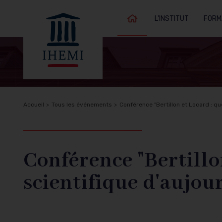
L'INSTITUT
FORM
Accueil
Fil
Accueil
Tous les événements
Conférence "Bertillon et Locard : que
Retour à
d'Ariane
l'accueil
Conférence "Bertillo
scientifique d'aujour