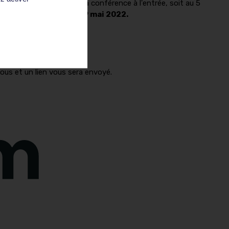
0 min avant le début de la conférence à l'entrée, soit au 5
tiel se clôturent le 29 mai 2022.
sous et un lien vous sera envoyé.