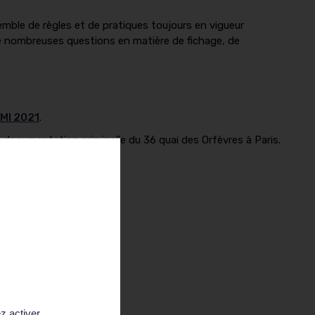
ble de règles et de pratiques toujours en vigueur
 nombreuses questions en matière de fichage, de
EMI 2021
.
la documentation criminelle du 36 quai des Orfèvres à Paris.
z activer