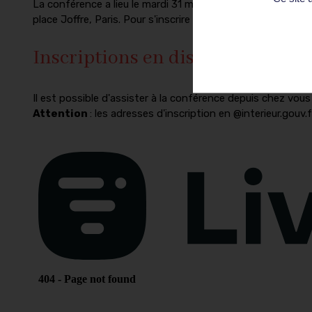
La conférence a lieu le mardi 31 mai à l'École militaire, en
place Joffre, Paris. Pour s'inscrire en présentiel,
cliquez ici
Inscriptions en distanciel
Il est possible d'assister à la conférence depuis chez vous
Attention
: les adresses d'inscription en @interieur.gouv.