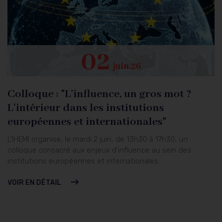
02
juin.26
Colloque : "L'influence, un gros mot ?
C
es
L'intérieur dans les institutions
p
européennes et internationales"
s
et
L'IHEMI organise, le mardi 2 juin, de 13h30 à 17h30, un
L'
colloque consacré aux enjeux d'influence au sein des
Mé
s.
institutions européennes et internationales.
pr
 de
sp
VOIR EN DÉTAIL
L