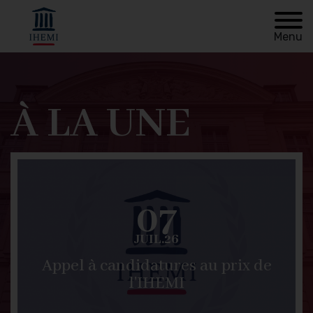
Menu
Bienvenue
sur
À LA UNE
Retour à
le
l'accueil
site
de
07
l'INHESJ
JUIL.26
Appel à candidatures au prix de
l'IHEMI