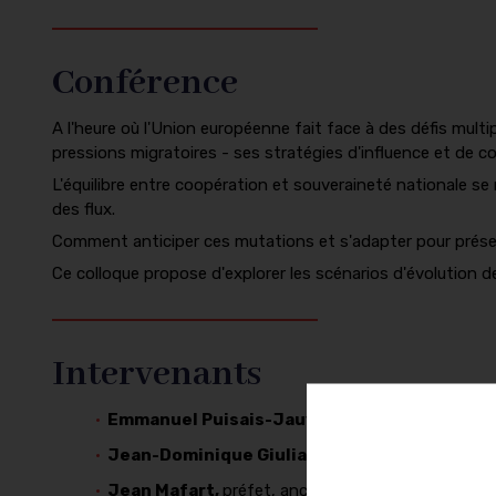
Conférence
A l'heure où l'Union européenne fait face à des défis mul
pressions migratoires - ses stratégies d'influence et de c
L'équilibre entre coopération et souveraineté nationale se r
des flux.
Comment anticiper ces mutations et s'adapter pour préserv
Ce colloque propose d'explorer les scénarios d'évolution de
Intervenants
Emmanuel Puisais-Jauvin,
secrétaire général a
Jean-Dominique Giuliani,
président de la Fond
Jean Mafart,
préfet, ancien chef du service Justi