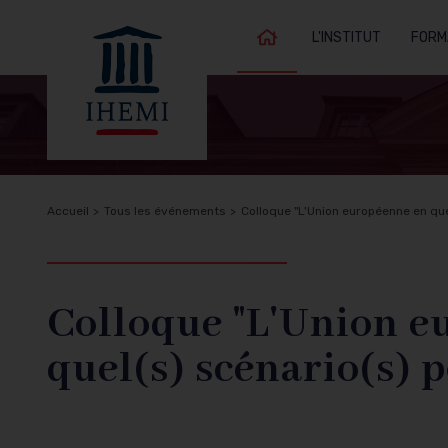
L'INSTITUT
FORM
Accueil
Fil
Accueil
Tous les événements
Colloque "L'Union européenne en ques
Retour à
d'Ariane
l'accueil
Colloque "L'Union eu
quel(s) scénario(s) p