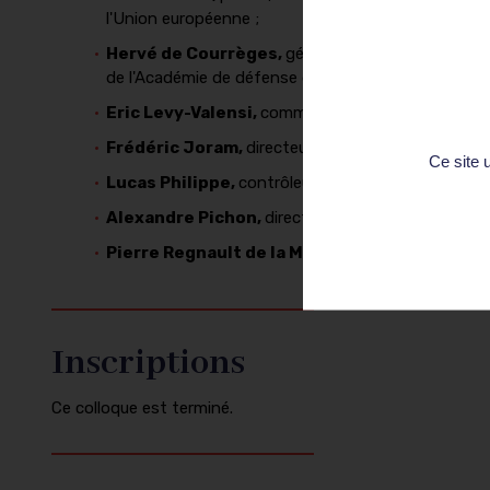
l'Union européenne ;
Hervé de Courrèges,
général de corps d'armée, d
de l'Académie de défense de l'Ecole militaire ;
Eric Levy-Valensi,
commissaire divisionnaire, co
Frédéric Joram,
directeur de l'Immigration à la d
Ce site 
Lucas Philippe,
contrôleur général, conseiller inte
Alexandre Pichon,
directeur prévention et sécuri
Pierre Regnault de la Mothe,
préfet, directeur d
Inscriptions
Ce colloque est terminé.