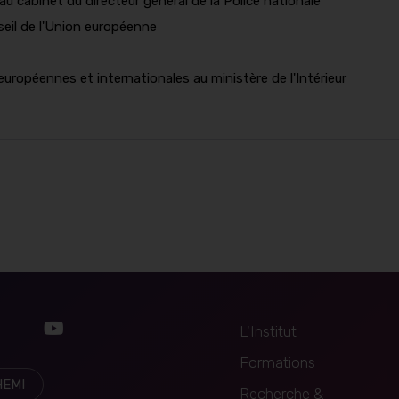
 au cabinet du directeur général de la Police nationale
seil de l'Union européenne
 européennes et internationales au ministère de l'Intérieur
Navigation
L'Institut
k
witter
Youtube
principale
Formations
HEMI
Recherche &