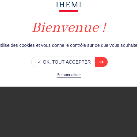
irecteur de l'Institut des hautes études de défense nationale et 
mmandement du ministère de l'Intérieur dans le cyberespace ;
irection générale des étrangers en France ;
utilise des cookies et vous donne le contrôle sur ce que vous souhaite
rnational au cabinet du directeur général de la Police nationale ;
té au Conseil de l'Union européenne ,
✓ OK, TOUT ACCEPTER
es affaires européennes et internationales au ministère de l'Intéri
Personnaliser