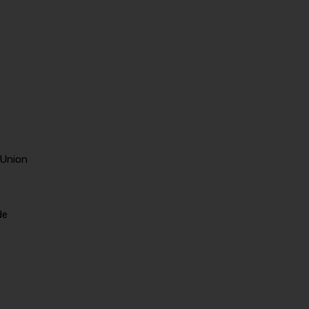
'Union
de