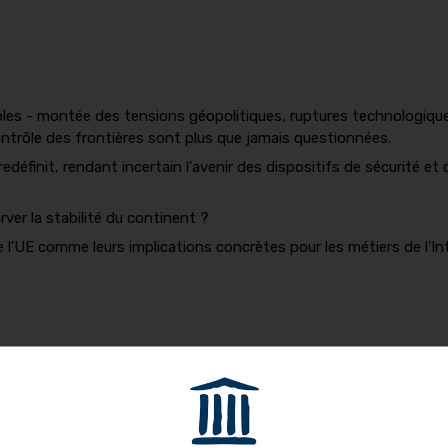
tiples - montée des tensions géopolitiques, ruptures technologiqu
ontrôle des frontières sont plus que jamais questionnées.
edéfinit, rendant incertain l'avenir des dispositifs de sécurité et
er la stabilité du continent ?
 l'UE comme leurs implications concrètes pour les métiers de l'Int
ux affaires européennes, services du Premier ministre ;
ation Robert Schuman ;
ce et affaires intérieures de la Représentation permanente de la 