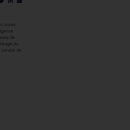
s crises
ligence
oisés de
 mirage du
u service de