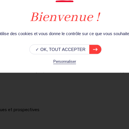
r la sécurité et la résilience des primo-intervenants –
Bruno CR
ur les solutions fondées sur la nature ? –
Amalia HARISMENDY
 nouvelles menaces et nouveaux risques pour les espaces publics
utilise des cookies et vous donne le contrôle sur ce que vous souhaite
✓ OK, TOUT ACCEPTER
Personnaliser
 l'innovation numérique (réseaux sociaux, CSU, LAPI, drones, IA) po
ques et prospectives