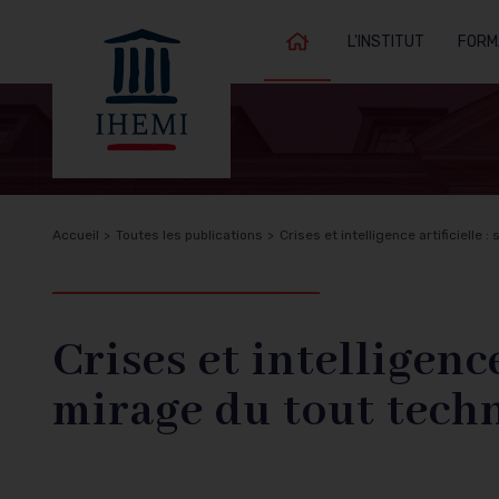
L'INSTITUT
FORM
Accueil
Fil
Accueil
Toutes les publications
Crises et intelligence artificielle
Retour à
d'Ariane
l'accueil
Crises et intelligence
mirage du tout tech