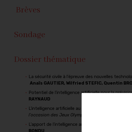
Brèves
Sondage
Dossier thématique
La sécurité civile à l'épreuve des nouvelles technol
Anaïs GAUTIER, Wilfried STEFIC, Quentin BR
Potentiel de l'intelligence artificielle pour la pré
RAYNAUD
L'intelligence artificielle au service de la sécurité d
l'occasion des Jeux Olympiques et Paralympique
L'apport de l'intelligence artificielle à l'intelligenc
BONDU