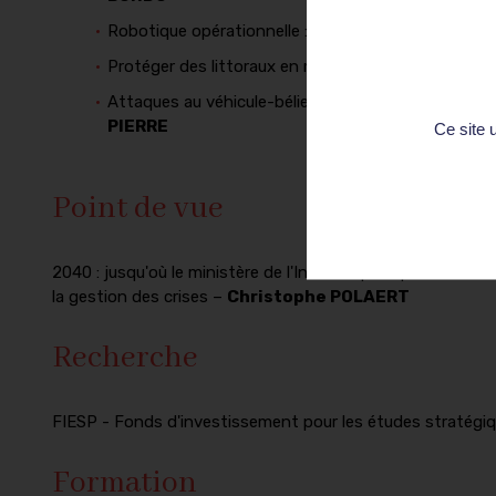
Robotique opérationnelle : un levier stratégique pou
Protéger des littoraux en mouvement : quel rôle po
Attaques au véhicule-bélier : nouvelles tendances,
PIERRE
Ce site 
Point de vue
2040 : jusqu'où le ministère de l'Intérieur peut poursuivre
la gestion des crises –
Christophe POLAERT
Recherche
FIESP - Fonds d'investissement pour les études stratégi
Formation