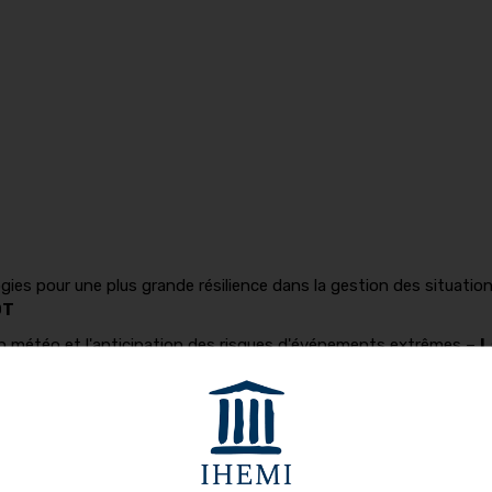
ogies pour une plus grande résilience dans la gestion des situation
OT
vision météo et l'anticipation des risques d'événements extrêmes –
L
es transports.
Expérimentation de la vidéoprotection augmentée
s de Paris 2024
–
Armand RAUDIN, Nicolas DESPALLES
e économique –
Lieutenant-colonel Sylvain BOSSERELLE, Jé