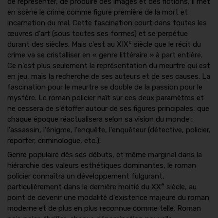
de représenter, de produire des images et des fictions, il met
en scène le crime comme figure première de la mort et
incarnation du mal. Cette fascination court dans toutes les
œuvres d'art (sous toutes ses formes) et se perpétue
e
durant des siècles. Mais c'est au XIX
siècle que le récit du
crime va se cristalliser en « genre littéraire » à part entière.
Ce n'est plus seulement la représentation du meurtre qui est
en jeu, mais la recherche de ses auteurs et de ses causes. La
fascination pour le meurtre se double de la passion pour le
mystère. Le roman policier naît sur ces deux paramètres et
ne cessera de s'étoffer autour de ses figures principales, que
chaque époque réactualisera selon sa vision du monde :
l'assassin, l'énigme, l'enquête, l'enquêteur (détective, policier,
reporter, criminologue, etc.).
Genre populaire dès ses débuts, et même marginal dans la
hiérarchie des valeurs esthétiques dominantes, le roman
policier connaîtra un développement fulgurant,
e
particulièrement dans la dernière moitié du XX
siècle, au
point de devenir une modalité d'existence majeure du roman
moderne et de plus en plus reconnue comme telle. Roman