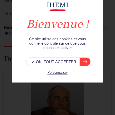
dans l'histoire de la revue.
Téléchargement en accès libre
(via site de l'éditeur)
Mots-clés
:
Histoire, philosophie
Criminologie, forensique
Homicides
Ce site utilise des cookies et vous
donne le contrôle sur ce que vous
souhaitez activer
Derrière cette publication
✓ OK, TOUT ACCEPTER
Personnaliser