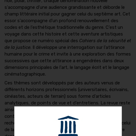
noir, polar,
thriller
, chaque dénomination nouvelle
s'accompagne d'une audience grandissante et déborde le
champ littéraire initial pour gagner celui du septième art. Cet
essor s'accompagne d'un profond renouvellement des
codes et de l'esthétique traditionnelle du genre. C'est un
voyage dans cette histoire et cette aventure artistiques
que propose ce numéro spécial des
Cahiers de la sécurité et
de la justice
. Il développe une interrogation sur l'attirance
humaine pour le crime et invite à une exploration des formes
successives que cette attirance a engendrées dans deux
dimensions principales de l'art, le langage écrit et le langage
cinématographique.
Ces thèmes sont développés par des auteurs venus de
différents horizons professionnels (universitaires, écrivains,
cinéastes, acteurs de terrain) sous forme d'articles
analytiques, de points de vue et d'entretiens. La revue reste
ainsi fidèle à sa mission originelle qui est de croiser les
contributions issues du monde de l'université et de la
recherche avec celles issues du terrain. Le terrain est ici celui
de la production culturelle, ce qui représente une première