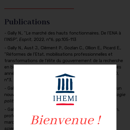
Publications
- Gally N., "Le marché des hauts fonctionnaires. De l'ENA à
l'INSP",
Esprit
, 2022, n°6, pp.105-113
- Gally N., Aust J., Clément P., Gozlan C., Ollion E., Picard E.,
"Réformes de l'Etat, mobilisations professionnelles et
transformations de l'élite du gouvernement de la recherche
en biomédecine en France (fin des années 1940-début des
années 2000)".
Gouvernement et action publique
, vol. 10,
n°3, 2021, pp. 9-42
- Gally N., Biland E., "Chapitre 3. Fonction publique : vers un
nouveau modèle ?". Thomas Frinault éd.,
Nouvelle sociologie
politique de la France
. Armand Colin, 2021, pp. 45-56
- Gally N., "La haute fonction publique entre organisation,
professions et patrons : une sociologie comparée des
marchés du travail administratifs",
Revue française de
science politique
, vol. 70, 1 fev. 2020, pp. 49-74