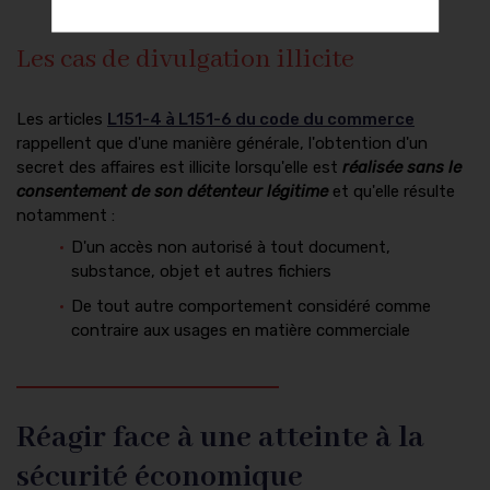
Les cas de divulgation illicite
Les articles
L151-4 à L151-6 du code du commerce
rappellent que d'une manière générale, l'obtention d'un
secret des affaires est illicite lorsqu'elle est
réalisée sans le
consentement de son détenteur légitime
et qu'elle résulte
notamment :
D'un accès non autorisé à tout document,
substance, objet et autres fichiers
De tout autre comportement considéré comme
contraire aux usages en matière commerciale
Réagir face à une atteinte à la
sécurité économique