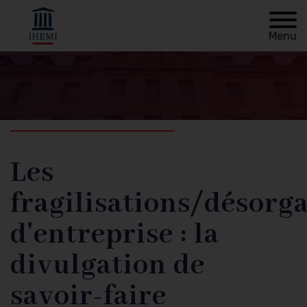
Menu
Retour à
Fil
l'accueil
d'Ariane
Les
fragilisations/désorg
d'entreprise : la
divulgation de
savoir-faire