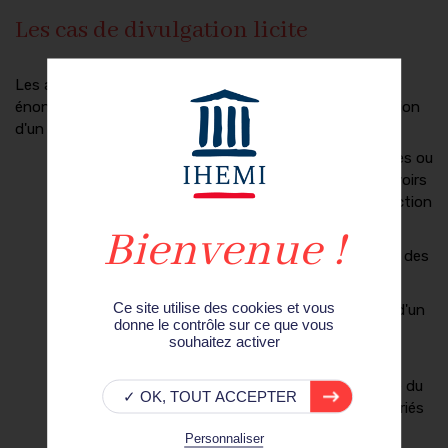
Les cas de divulgation licite
Les articles
L151-7 à L151-9 du code du commerce
énoncent les cas pour lesquels, la loi autorise la divulgation
d'un savoir-faire, comme par exemple :
Demandes émanant des autorités juridictionnelles ou
administratives, et relatives à l'exercice des pouvoirs
d'enquête, de contrôle, d'autorisation ou de sanction
Respect de la liberté de la presse, et de la liberté
d'information telle que proclamée dans la Charte des
droits fondamentaux de l'Union européenne
Ce site utilise des cookies et vous
Révélation d'une activité illégale, d'une faute ou d'un
donne le contrôle sur ce que vous
comportement répréhensible, dans le but de
souhaitez activer
protéger l'intérêt général et de bonne foi
Divulgation intervenue dans le cadre de l'exercice du
✓ OK, TOUT ACCEPTER
droit à l'information et à la consultation des salariés
ou de leurs représentants
Personnaliser