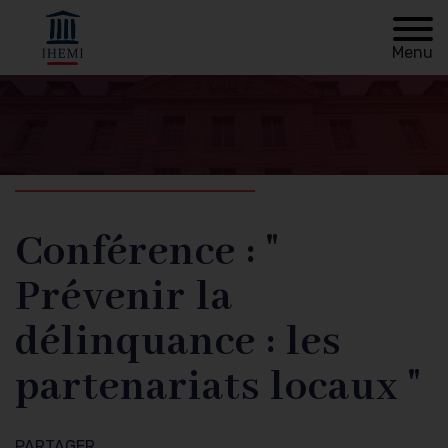
Menu
Retour à
Fil
l'accueil
d'Ariane
Conférence : "
Prévenir la
délinquance : les
partenariats locaux "