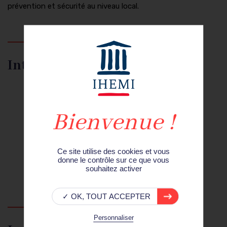
prévention et sécurité au niveau local.
Intervenants
Jacques de Maillard,
professeur de Science
politique, Université de Versailles Saint-Quentin,
directeur du CESDIP/CNRS ;
Valérie Icard,
docteure en Science politique,
Université de Versailles Saint-Quentin ;
Angèle Abadie
, directrice Sécurité prévention,
Ce site utilise des cookies et vous
donne le contrôle sur ce que vous
Mairie d'Aubervilliers.
souhaitez activer
✓ OK, TOUT ACCEPTER
Personnaliser