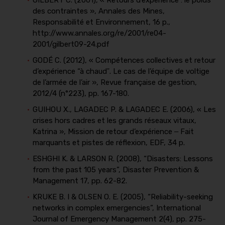
GILBERT C. (2001), « Retours d’expérience : le poids
des contraintes », Annales des Mines,
Responsabilité et Environnement, 16 p.,
http://www.annales.org/re/2001/re04-
2001/gilbert09-24.pdf
GODÉ C. (2012), « Compétences collectives et retour
d’expérience “à chaudˮ. Le cas de l’équipe de voltige
de l’armée de l’air », Revue française de gestion,
2012/4 (n°223), pp. 167-180.
GUIHOU X., LAGADEC P. & LAGADEC E. (2006), « Les
crises hors cadres et les grands réseaux vitaux,
Katrina », Mission de retour d’expérience ‒ Fait
marquants et pistes de réflexion, EDF, 34 p.
ESHGHI K. & LARSON R. (2008), “Disasters: Lessons
from the past 105 years”, Disaster Prevention &
Management 17, pp. 62-82.
KRUKE B. I & OLSEN O. E. (2005), “Reliability-seeking
networks in complex emergencies”, International
Journal of Emergency Management 2(4), pp. 275-