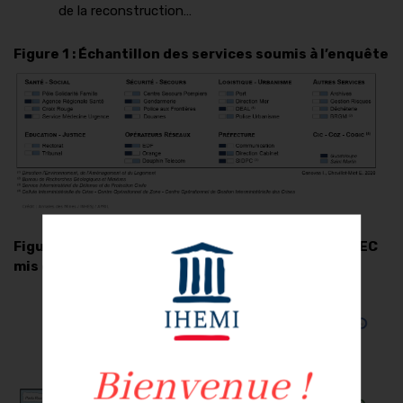
de la reconstruction…
Figure 1 : Échantillon des services soumis à l’enquête
Figure 2 : Contexte géo-spatial du dispositif ORSEC
mis en place lors des ouragans de 2017