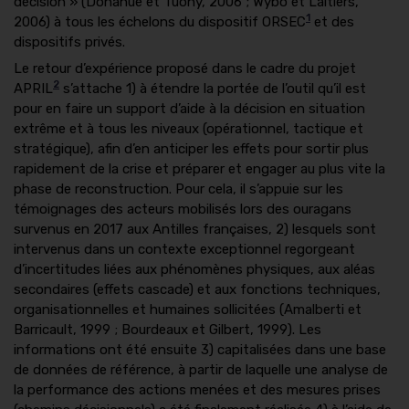
décision » (Donahue et Tuohy, 2006 ; Wybo et Laitiers,
1
2006) à tous les échelons du dispositif ORSEC
et des
dispositifs privés.
Le retour d’expérience proposé dans le cadre du projet
2
APRIL
s’attache 1) à étendre la portée de l’outil qu’il est
pour en faire un support d’aide à la décision en situation
extrême et à tous les niveaux (opérationnel, tactique et
stratégique), afin d’en anticiper les effets pour sortir plus
rapidement de la crise et préparer et engager au plus vite la
phase de reconstruction. Pour cela, il s’appuie sur les
témoignages des acteurs mobilisés lors des ouragans
survenus en 2017 aux Antilles françaises, 2) lesquels sont
intervenus dans un contexte exceptionnel regorgeant
d’incertitudes liées aux phénomènes physiques, aux aléas
secondaires (effets cascade) et aux fonctions techniques,
organisationnelles et humaines sollicitées (Amalberti et
Barricault, 1999 ; Bourdeaux et Gilbert, 1999). Les
informations ont été ensuite 3) capitalisées dans une base
de données de référence, à partir de laquelle une analyse de
la performance des actions menées et des mesures prises