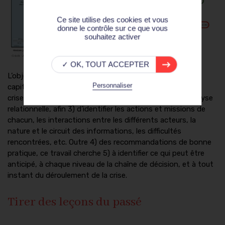
Ce site utilise des cookies et vous
donne le contrôle sur ce que vous
souhaitez activer
✓ OK, TOUT ACCEPTER
L’objectif multiple de ce retour d’expérience vise 1) à
Personnaliser
capitaliser l’expérience et le vécu des gestionnaires de la
crise et de la reconstruction, et 2) à procéder à une analyse
relationnelle, afin 3) d’identifier les actions et missions de
chacun, les interactions entre les différents acteurs, la
nature et le circuit des informations, les difficultés
rencontrées, etc. Outre 4) des recommandations de bonne
pratique, ce travail cherche 5) à identifier ce qui peut être
anticipé, à chaque niveau de la chaîne de décision, et à tout
instant du déroulement de la crise.
Tirer des leçons du passé