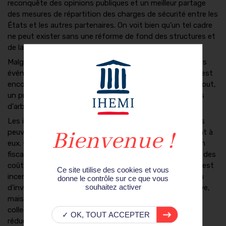
reconquête des opinions publiques et un meilleur partage
des mesures de répartition des charges de sécurité entre les
États et les autres partenaires. On voit bien qu'un tel cadre
ne peut exister sans une réforme de fond des structures et
de la fiscalité.
Malgré la perception des dangers et l'expérience tirée des
événements passés, la passivité des différents acteurs est
encore forte. La résistance au changement est, avant tout,
un principe économique mettant en jeu des mécanismes
d'arbitrages.
Les individus sous-investissent dans leur sécurité, car ils
peuvent penser que les pouvoirs publics se substitueront à
eux. Ce sentiment sera d'autant plus fort que la pression
fiscale est élevée. Le secteur privé va mettre en balance des
coûts immédiats et des bénéfices futurs dont le niveau est
Ce site utilise des cookies et vous
incertain. Une collectivité territoriale arbitrera son niveau
donne le contrôle sur ce que vous
souhaitez activer
d'investissement en fonction de sa capacité contributive,
mais aussi en fonction de la capacité qu'auront d'autres
collectivités à participer au financement du dispositif de
✓ OK, TOUT ACCEPTER
réduction des risques. L'État central peut, de son côté,