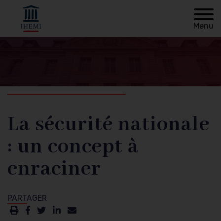
Menu
Retour à
Fil
l'accueil
d'Ariane
La sécurité nationale
: un concept à
enraciner