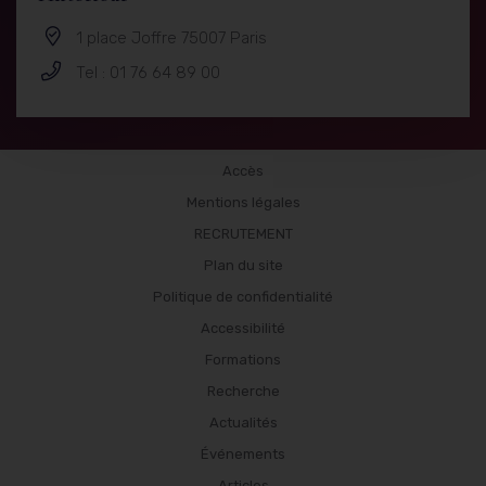
1 place Joffre 75007 Paris
Tel : 01 76 64 89 00
Menu
Accès
Mentions légales
-
RECRUTEMENT
Pied
Plan du site
de
Politique de confidentialité
Accessibilité
page
Formations
Recherche
Actualités
Événements
Articles