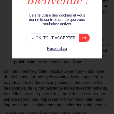
méditerranéens en sont dotés. Cet axe abordera dès
lors la fonction préfectorale en Méditerranée sous un
angle dynamique en s’intéressant à la diffusion du «
Ce site utilise des cookies et vous
modèle préfectoral » dans les régions
donne le contrôle sur ce que vous
méditerranéennes et, au-delà, dans les régions
souhaitez activer
d’Europe méditerranéenne et d’Afrique du Nord
(Maroc, Algérie, Tunisie) ayant subi, de façon
✓ OK, TOUT ACCEPTER
différenciée, l’influence française. Les recherches
comparées faisant état des spécificités des préfets de
Personnaliser
l’Europe méditerranéenne (Italie, Espagne) seraient
ici particulièrement pertinentes dans l’optique des
problématiques soulevées par cet axe
Loin de chercher à définir exclusivement un « idéal-type »
du préfet méditerranéen, les travaux du colloque seront
ouverts à des études de cas précises, tributaires de l’état
des sources, de la connaissance et des questionnements.
Les réflexions entreprises s’inscriront dans le cadre d’un
espace géo-culturel dépassant les frontières nationales,
l’approche multiscalaire sera particulièrement bienvenue.
Télécharger l'appel à communication complet