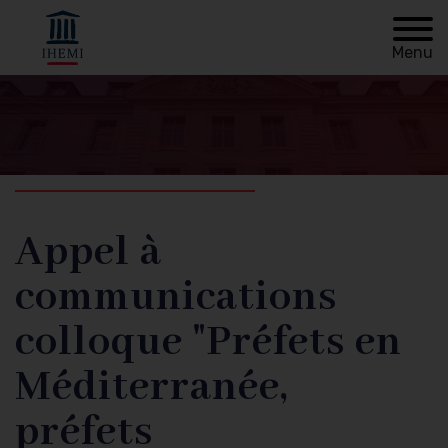
Menu
Retour à
Fil
l'accueil
d'Ariane
Appel à
communications
colloque "Préfets en
Méditerranée,
préfets