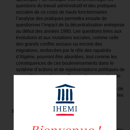
questions du travail administratif et des pratiques
sociales de ce corps de hauts fonctionnaires
l’analyse des pratiques permettra ensuite de
questionner l’impact de la décentralisation entreprise
au début des années 1980. Les questions liées aux
évolutions et aux mutations sociales, comme celle
des grands conflits sociaux ou encore des
migrations, renforcées par le rôle des rapatriés
d’Algérie, pourront être abordées, tout comme les
conséquences de ces bouleversements dans le
système d’actions et de représentations politiques de
ces préfets méridionaux. Dans cette perspective, le
colloque pourra aborder la question de la
féminisation du corps préfectoral après 1945, afin de
déterminer dans quelle mesure celle-ci concerne les
préfets méditerranéens.
Évolutions et diffusion du modèle préfectoral en
Méditerranée. Le préfet est loin d’être une figure
exclusivement française, et plusieurs pays